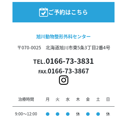
ご予約はこちら
旭川動物整形外科センター
〒070-0025 北海道旭川市東5条3丁目2番4号
0166-73-3831
TEL.
0166-73-3867
FAX.
治療時間
月
火
水
木
金
土
日
9:00～12:00
●
●
●
休
●
●
休